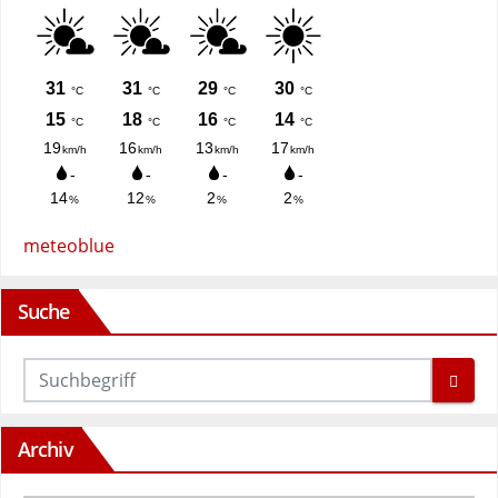
meteoblue
Suche
Archiv