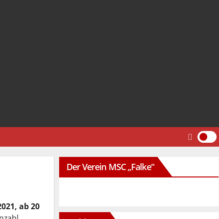
Der Verein MSC „Falke“
2021, ab 20
nzahl