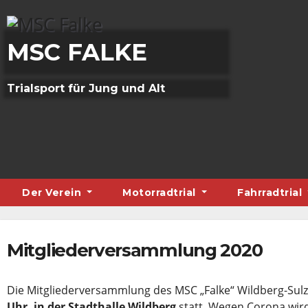
Skip
to
content
MSC FALKE
Trialsport für Jung und Alt
Der Verein
Motorradtrial
Fahrradtrial
Mitgliederversammlung 2020
Die Mitgliederversammlung des MSC „Falke“ Wildberg-Sulz
Uhr, in der Stadthalle Wildberg
statt. Wegen Corona wird