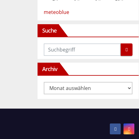
meteoblue
Suche
Archiv
Archiv