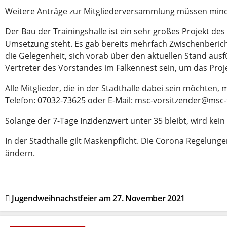
Weitere Anträge zur Mitgliederversammlung müssen mind
Der Bau der Trainingshalle ist ein sehr großes Projekt des V
Umsetzung steht. Es gab bereits mehrfach Zwischenberich
die Gelegenheit, sich vorab über den aktuellen Stand aus
Vertreter des Vorstandes im Falkennest sein, um das Proj
Alle Mitglieder, die in der Stadthalle dabei sein möchte
Telefon: 07032-73625 oder E-Mail: msc-vorsitzender@msc-f
Solange der 7-Tage Inzidenzwert unter 35 bleibt, wird kei
In der Stadthalle gilt Maskenpflicht. Die Corona Regelung
ändern.
Beitragsnavigation
Jugendweihnachstfeier am 27. November 2021