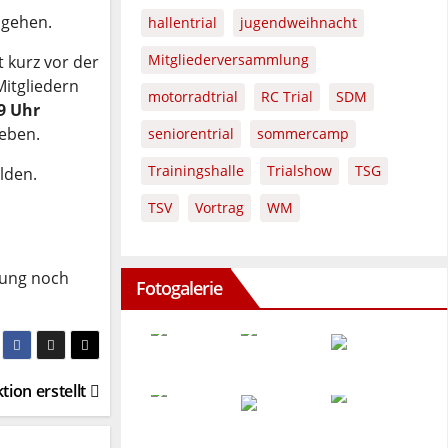
ngehen.
hallentrial
jugendweihnacht
Mitgliederversammlung
t kurz vor der
Mitgliedern
motorradtrial
RC Trial
SDM
19 Uhr
geben.
seniorentrial
sommercamp
Trainingshalle
Trialshow
TSG
lden.
TSV
Vortrag
WM
ltung noch
Fotogalerie
ion erstellt