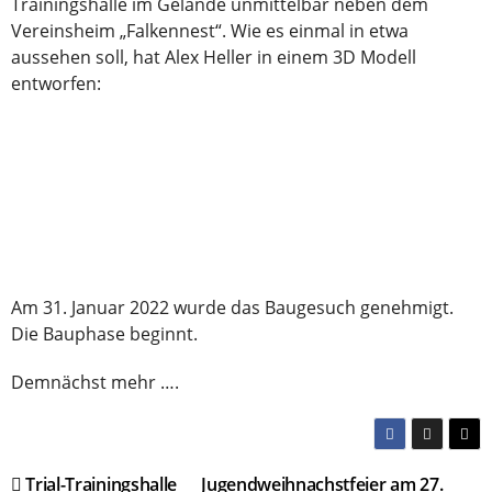
Trainingshalle im Gelände unmittelbar neben dem
Vereinsheim „Falkennest“. Wie es einmal in etwa
aussehen soll, hat Alex Heller in einem 3D Modell
entworfen:
Am 31. Januar 2022 wurde das Baugesuch genehmigt.
Die Bauphase beginnt.
Demnächst mehr ….
Beitragsnavigation
Trial-Trainingshalle
Jugendweihnachstfeier am 27.