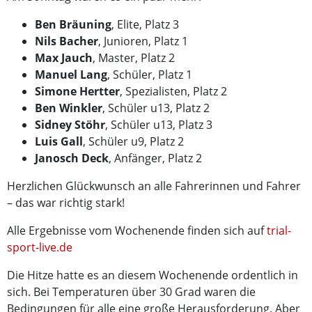
Ben Bräuning
, Elite, Platz 3
Nils Bacher
, Junioren, Platz 1
Max Jauch
, Master, Platz 2
Manuel Lang
, Schüler, Platz 1
Simone Hertter
, Spezialisten, Platz 2
Ben Winkler
, Schüler u13, Platz 2
Sidney Stöhr
, Schüler u13, Platz 3
Luis Gall
, Schüler u9, Platz 2
Janosch Deck
, Anfänger, Platz 2
Herzlichen Glückwunsch an alle Fahrerinnen und Fahrer
– das war richtig stark!
Alle Ergebnisse vom Wochenende finden sich auf
trial-
sport-live.de
Die Hitze hatte es an diesem Wochenende ordentlich in
sich. Bei Temperaturen über 30 Grad waren die
Bedingungen für alle eine große Herausforderung. Aber