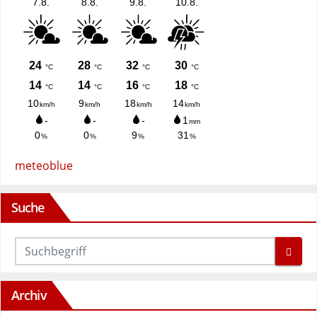
meteoblue
Suche
Archiv