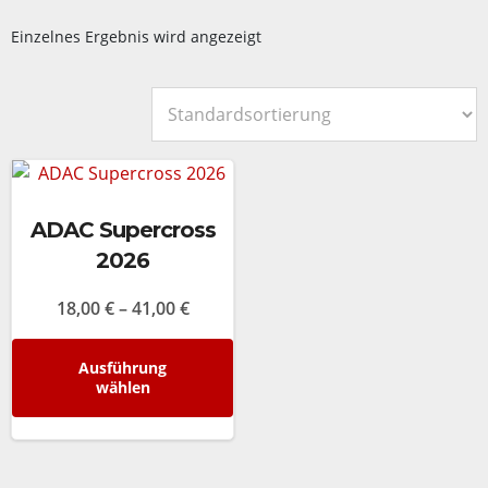
Einzelnes Ergebnis wird angezeigt
ADAC Supercross
2026
Preisspanne:
18,00
€
–
41,00
€
18,00 €
bis
Dieses
Ausführung
41,00 €
Produkt
wählen
weist
mehrere
Varianten
auf.