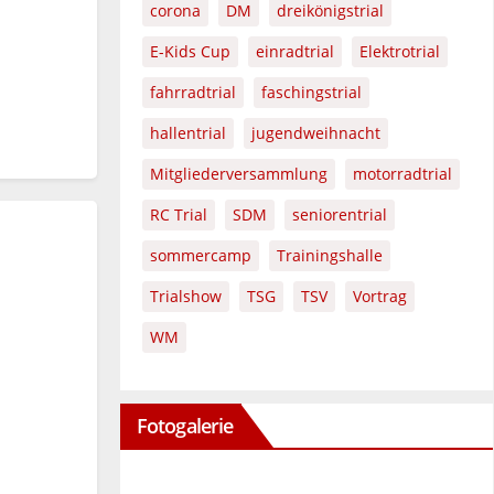
corona
DM
dreikönigstrial
E-Kids Cup
einradtrial
Elektrotrial
fahrradtrial
faschingstrial
hallentrial
jugendweihnacht
Mitgliederversammlung
motorradtrial
RC Trial
SDM
seniorentrial
sommercamp
Trainingshalle
Trialshow
TSG
TSV
Vortrag
WM
Fotogalerie