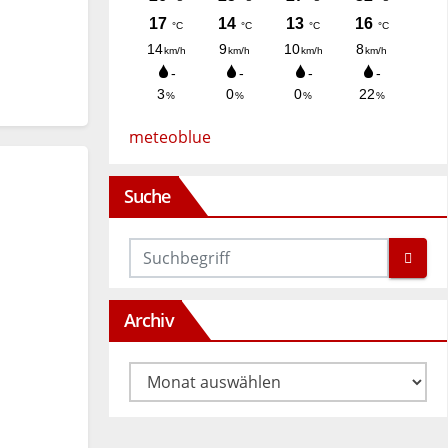
meteoblue
Suche
Archiv
Archiv