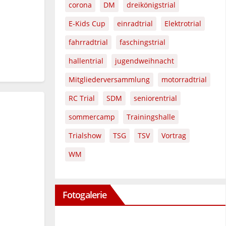
corona
DM
dreikönigstrial
E-Kids Cup
einradtrial
Elektrotrial
fahrradtrial
faschingstrial
hallentrial
jugendweihnacht
Mitgliederversammlung
motorradtrial
RC Trial
SDM
seniorentrial
sommercamp
Trainingshalle
Trialshow
TSG
TSV
Vortrag
WM
Fotogalerie