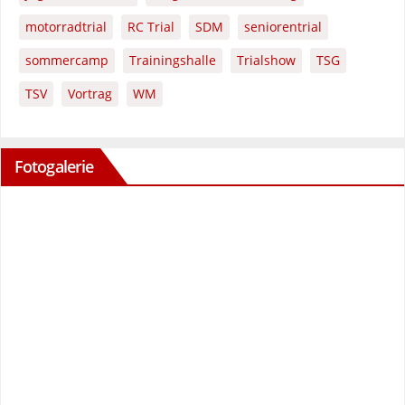
motorradtrial
RC Trial
SDM
seniorentrial
sommercamp
Trainingshalle
Trialshow
TSG
TSV
Vortrag
WM
Fotogalerie