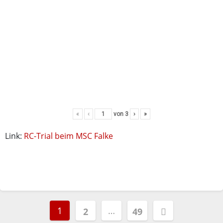
«
‹
von
3
›
»
Link:
RC-Trial beim MSC Falke
Seitennummerierung
1
…
2
49
der