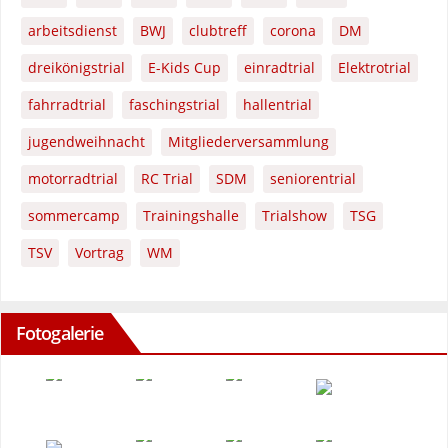
arbeitsdienst
BWJ
clubtreff
corona
DM
dreikönigstrial
E-Kids Cup
einradtrial
Elektrotrial
fahrradtrial
faschingstrial
hallentrial
jugendweihnacht
Mitgliederversammlung
motorradtrial
RC Trial
SDM
seniorentrial
sommercamp
Trainingshalle
Trialshow
TSG
TSV
Vortrag
WM
Fotogalerie