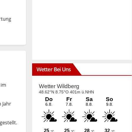
rtung
Wetter Bei Uns
 im
m Jahr
estellt.