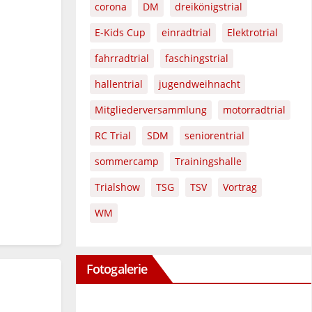
corona
DM
dreikönigstrial
E-Kids Cup
einradtrial
Elektrotrial
fahrradtrial
faschingstrial
hallentrial
jugendweihnacht
Mitgliederversammlung
motorradtrial
RC Trial
SDM
seniorentrial
sommercamp
Trainingshalle
Trialshow
TSG
TSV
Vortrag
WM
Fotogalerie