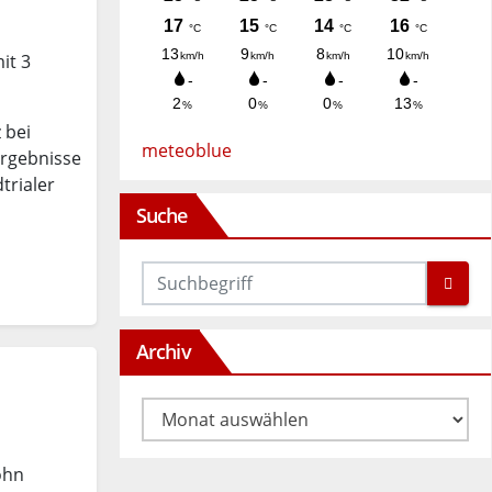
it 3
 bei
meteoblue
Ergebnisse
trialer
Suche
Archiv
Archiv
ohn