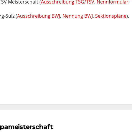
TSV Meisterschaft (
Ausschreibung TSG/TSV
,
Nennformular
,
g-Sulz (
Ausschreibung BWJ
,
Nennung BWJ
,
Sektionspläne
).
ropameisterschaft