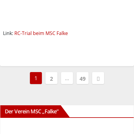
Link:
RC-Trial beim MSC Falke
Seitennummerierung
1
…
2
49
der
Beiträge
Der Verein MSC „Falke“