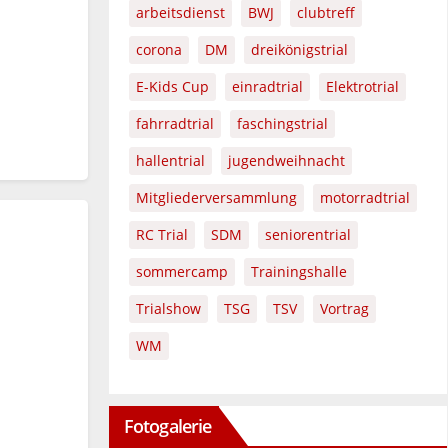
arbeitsdienst
BWJ
clubtreff
corona
DM
dreikönigstrial
E-Kids Cup
einradtrial
Elektrotrial
fahrradtrial
faschingstrial
hallentrial
jugendweihnacht
Mitgliederversammlung
motorradtrial
RC Trial
SDM
seniorentrial
sommercamp
Trainingshalle
Trialshow
TSG
TSV
Vortrag
WM
Fotogalerie