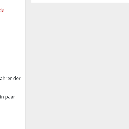
.de
Fahrer der
in paar