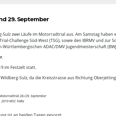
und 29. September
g-Sulz zwei Läufe im Motorradtrial aus. Am Samstag haben w
e Trial-Challenge Süd-West (TSG), sowie den IBRMV und zur S
den-Württembergischen ADAC/DMV Jugendmeisterschaft (BWJ)
r
.
im Festzelt statt.
Wildberg-Sulz, da die Kreisstrasse aus Richtung Oberjetting
Motorradtrial 28./29. September
2019 MSC Falke
tung ist an beiden Tagen gesorgt.