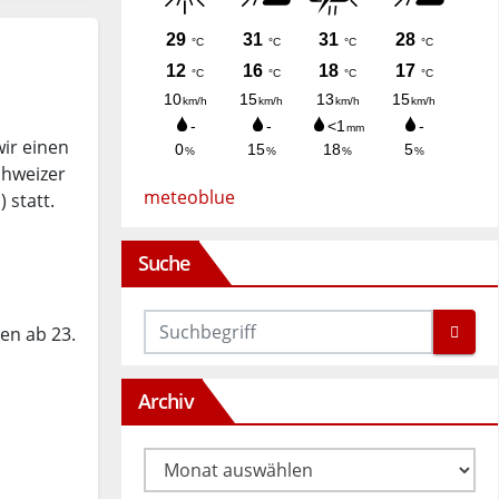
ir einen
chweizer
meteoblue
 statt.
Suche
en ab 23.
Archiv
Archiv