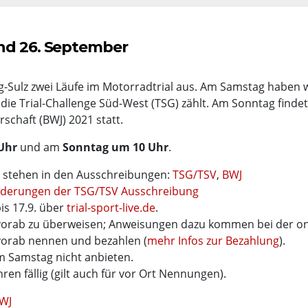
und 26. September
g-Sulz zwei Läufe im Motorradtrial aus. Am Samstag haben w
 die Trial-Challenge Süd-West (TSG) zählt. Am Sonntag findet
haft (BWJ) 2021 statt.
Uhr
und am
Sonntag um 10 Uhr
.
g stehen in den Ausschreibungen:
TSG/TSV
,
BWJ
nderungen der TSG/TSV Ausschreibung
is 17.9. über
trial-sport-live.de
.
orab zu überweisen; Anweisungen dazu kommen bei der on
vorab nennen und bezahlen (
mehr Infos zur Bezahlung
).
m Samstag nicht anbieten.
n fällig (gilt auch für vor Ort Nennungen).
WJ